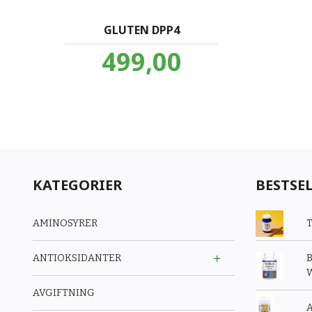
GLUTEN DPP4
Pris
499,00
inkl.
mva.
KATEGORIER
BESTSE
AMINOSYRER
T
ANTIOKSIDANTER
B
W
AVGIFTNING
A