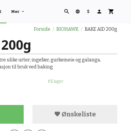
K
Mer
Forside
BIOHAWK
BAKE AID 200g
 200g
 tre ulike urter; ingefær, gurkemeie og galanga,
asjon til bruk ved baking
På lager
Ønskeliste