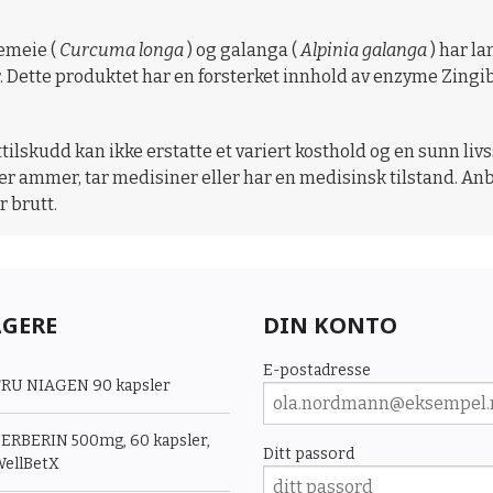
kemeie (
Curcuma longa
) og galanga (
Alpinia galanga
) har la
. Dette produktet har en forsterket innhold av enzyme Zingib
ttilskudd kan ikke erstatte et variert kosthold og en sunn li
ller ammer, tar medisiner eller har en medisinsk tilstand. A
r brutt.
LGERE
DIN KONTO
E-postadresse
RU NIAGEN 90 kapsler
ERBERIN 500mg, 60 kapsler,
Ditt passord
ellBetX