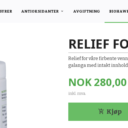
SYRER
ANTIOKSIDANTER
AVGIFTNING
BIOHAW
RELIEF F
Relief for våre firbente ven
galanga med intakt innhold
Pris
NOK
280,00
inkl. mva.
Kjøp