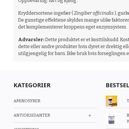
Oppbevaring: tørt og kjølig .
Kryddersortene ingefær (
Zingiber officinalis
), gur
De gunstige effektene skyldes mange ulike faktorer
det komplementerer kroppens eget enzymsystem.
Advarsler:
Dette produktet er et kosttilskudd. Kos
dette eller andre produkter hvis dyret er drektig e
utilgjengelig for barn. Ikke bruk hvis forseglingen e
KATEGORIER
BESTSE
AMINOSYRER
T
ANTIOKSIDANTER
B
W