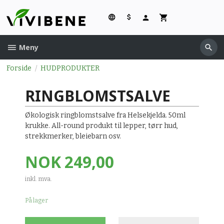
Gå
til
innholdet
Meny
Forside
HUDPRODUKTER
RINGBLOMSTSALVE
Økologisk ringblomstsalve fra Helsekjelda. 50ml
krukke. All-round produkt til lepper, tørr hud,
strekkmerker, bleiebarn osv.
Pris
NOK
249,00
inkl. mva.
På lager