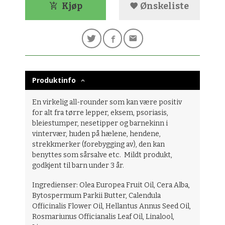
Kjøp
Ønskeliste
Produktinfo
En virkelig all-rounder som kan være positiv
for alt fra tørre lepper, eksem, psoriasis,
bleiestumper, nesetipper og barnekinn i
vintervær, huden på hælene, hendene,
strekkmerker (forebygging av), den kan
benyttes som sårsalve etc. Mildt produkt,
godkjent til barn under 3 år.
Ingredienser: Olea Europea Fruit Oil, Cera Alba,
Bytospermum Parkii Butter, Calendula
Officinalis Flower Oil, Hellantus Annus Seed Oil,
Rosmariunus Officianalis Leaf Oil, Linalool,