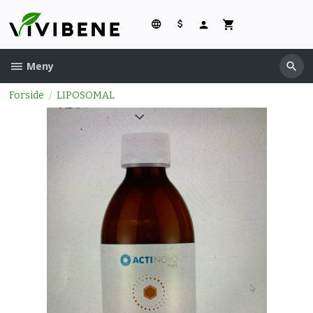
Gå
til
innholdet
Meny
Forside
LIPOSOMAL