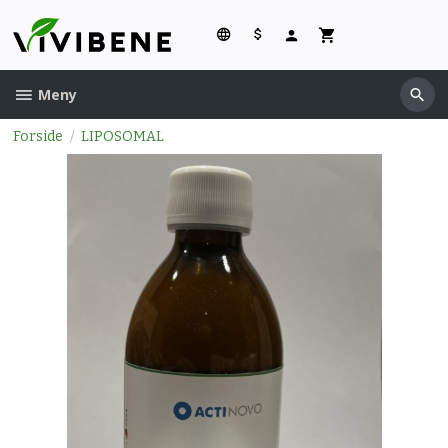
Gå
til
innholdet
Meny
Forside
LIPOSOMAL