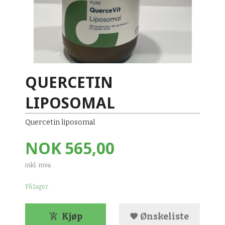
QUERCETIN
LIPOSOMAL
Quercetin liposomal
Pris
NOK
565,00
inkl. mva.
På lager
Kjøp
Ønskeliste