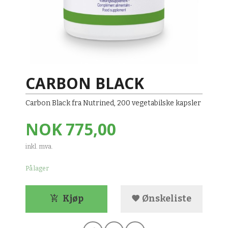
CARBON BLACK
Carbon Black fra Nutrined, 200 vegetabilske kapsler
Pris
NOK
775,00
inkl. mva.
På lager
Kjøp
Ønskeliste