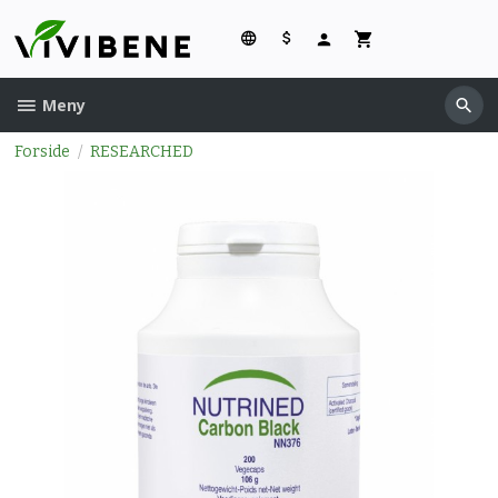
Gå
til
innholdet
Meny
Forside
RESEARCHED