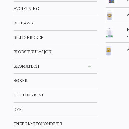
W
AVGIFTNING
A
BIOHAWK
N
BILLIGKROKEN
A
BLODSIRKULASJON
BROMATECH
BØKER
DOCTORS BEST
DYR
ENERGI/MITOKONDRIER