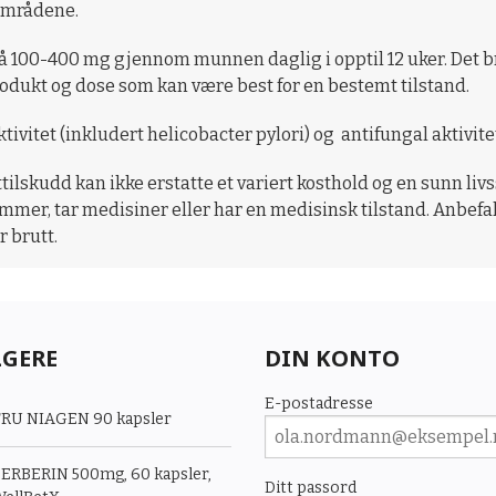
sområdene.
r på 100-400 mg gjennom munnen daglig i opptil 12 uker. Det 
rodukt og dose som kan være best for en bestemt tilstand.
aktivitet (inkludert helicobacter pylori) og antifungal aktivit
ttilskudd kan ikke erstatte et variert kosthold og en sunn li
 ammer, tar medisiner eller har en medisinsk tilstand. Anbef
r brutt.
LGERE
DIN KONTO
E-postadresse
RU NIAGEN 90 kapsler
ERBERIN 500mg, 60 kapsler,
Ditt passord