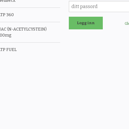
ellBetX
TP 360
Gl
AC (N-ACETYLCYSTEIN)
500mg
TP FUEL