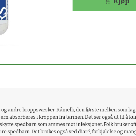
Kjøp
 og andre kroppsvæsker. Råmelk, den første melken som lages e
jern absorberes i kroppen fra tarmen. Det ser også ut til å ku
beskytte spedbarn som ammes mot infeksjoner. Folk bruker ofte
ure spedbarn. Det brukes også ved diaré, forkjølelse og man