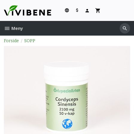
Gå
til
innholdet
Meny
Forside
SOPP