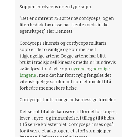
Soppen cordyceps er en type sopp.
"Det er omtrent 750 arter av cordyceps, og en
liten brøkdel av disse har kjente medisinske
egenskaper," sier Dennett.
Cordyceps sinensis og cordyceps militaris
sopp er de to vanlige og kommersielt
tilgjengelige artene. Begge artene har blitt
brukt i tradisjonell kinesisk medisin i hundrevis
av år, først for å fylle opp
nyrene
og
berolige
lungene
, men det har først nylig fengslet det
vitenskapelige samfunnet som et middel til å
forbedre menneskers helse.
Cordyceps touts mange helsemessige fordeler.
Det ser ut til at de kan være til fordel for lunge-,
lever-, nyre- og immunhelse, i tillegg til å bidra
til å senke kolesterolet. Cordyceps anses også
for å være et adaptogen, et stoff som hjelper