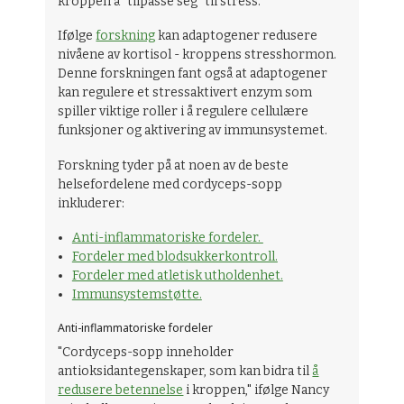
kroppen å "tilpasse seg" til stress.
Ifølge
forskning
kan adaptogener redusere
nivåene av kortisol - kroppens stresshormon.
Denne forskningen fant også at adaptogener
kan regulere et stressaktivert enzym som
spiller viktige roller i å regulere cellulære
funksjoner og aktivering av immunsystemet.
Forskning tyder på at noen av de beste
helsefordelene med cordyceps-sopp
inkluderer:
Anti-inflammatoriske fordeler.
Fordeler med blodsukkerkontroll.
Fordeler med atletisk utholdenhet.
Immunsystemstøtte.
Anti-inflammatoriske fordeler
"Cordyceps-sopp inneholder
antioksidantegenskaper, som kan bidra til
å
redusere betennelse
i kroppen," ifølge Nancy