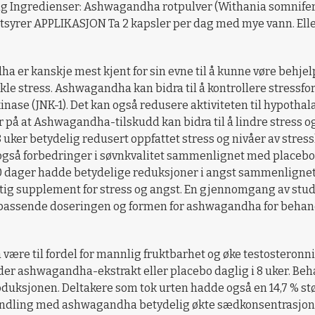
ngredienser: Ashwagandha rotpulver (Withania somnifera (L.
yrer APPLIKASJON Ta 2 kapsler per dag med mye vann. Eller 
ha er kanskje mest kjent for sin evne til å kunne vøre behjel
kle stress. Ashwagandha kan bidra til å kontrollere stressf
kinase (JNK-1). Det kan også redusere aktiviteten til hypoth
på at Ashwagandha-tilskudd kan bidra til å lindre stress og
 uker betydelig redusert oppfattet stress og nivåer av str
gså forbedringer i søvnkvalitet sammenlignet med placebog
 dager hadde betydelige reduksjoner i angst sammenlignet
tig supplement for stress og angst. En gjennomgang av studi
 passende doseringen og formen for ashwagandha for behandl
være til fordel for mannlig fruktbarhet og øke testosteronniv
der ashwagandha-ekstrakt eller placebo daglig i 8 uker. Beh
duksjonen. Deltakere som tok urten hadde også en 14,7 % stør
behandling med ashwagandha betydelig økte sædkonsentrasj