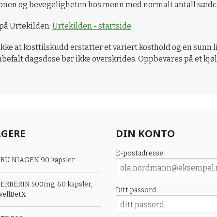
onen og bevegeligheten hos menn med normalt antall sædcelle
 på Urtekilden:
Urtekilden - startside
ikke at kosttilskudd erstatter et variert kosthold og en sunn 
nbefalt dagsdose bør ikke overskrides. Oppbevares på et kjøli
LGERE
DIN KONTO
E-postadresse
RU NIAGEN 90 kapsler
ERBERIN 500mg, 60 kapsler,
Ditt passord
ellBetX