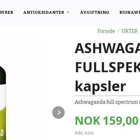
SYRER
ANTIOKSIDANTER
AVGIFTNING
BIOHAW
Forside
URTER
ASHWAG
FULLSPE
kapsler
Ashwaganda full spectrum 
Next
Pris
NOK
159,00
inkl. mva.