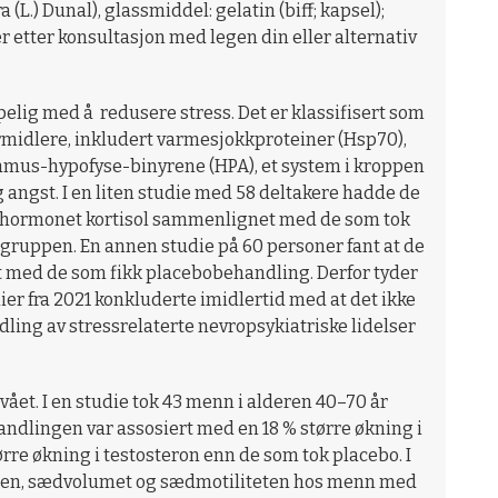
) Dunal), glassmiddel: gelatin (biff; kapsel);
etter konsultasjon med legen din eller alternativ
pelig med å redusere stress. Det er klassifisert som
ormidlere, inkludert varmesjokkproteiner (Hsp70),
alamus-hypofyse-binyrene (HPA), et system i kroppen
 angst. I en liten studie med 58 deltakere hadde de
esshormonet kortisol sammenlignet med de som tok
ruppen. En annen studie på 60 personer fant at de
 med de som fikk placebobehandling. Derfor tyder
er fra 2021 konkluderte imidlertid med at det ikke
ing av stressrelaterte nevropsykiatriske lidelser
ået. I en studie tok 43 menn i alderen 40–70 år
andlingen var assosiert med en 18 % større økning i
re økning i testosteron enn de som tok placebo. I
onen, sædvolumet og sædmotiliteten hos menn med