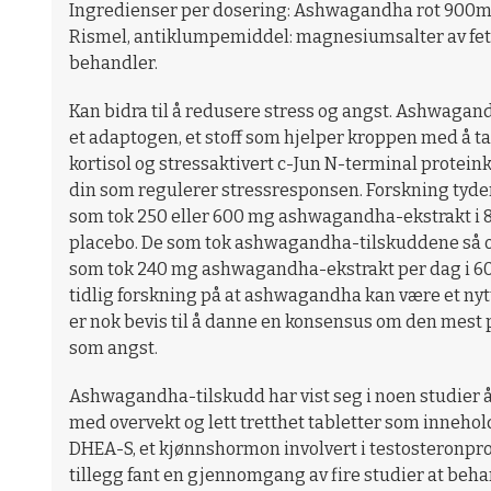
Ingredienser per dosering: Ashwagandha rot 900mg I
Rismel, antiklumpemiddel: magnesiumsalter av fetts
behandler. ​
Kan bidra til å redusere stress og angst. Ashwagand
et adaptogen, et stoff som hjelper kroppen med å ta
kortisol og stressaktivert c-Jun N-terminal protein
din som regulerer stressresponsen. Forskning tyder 
som tok 250 eller 600 mg ashwagandha-ekstrakt i 8
placebo. De som tok ashwagandha-tilskuddene så o
som tok 240 mg ashwagandha-ekstrakt per dag i 60
tidlig forskning på at ashwagandha kan være et nyt
er nok bevis til å danne en konsensus om den mest
som angst.
Ashwagandha-tilskudd har vist seg i noen studier å 
med overvekt og lett tretthet tabletter som innehol
DHEA-S, et kjønnshormon involvert i testosteronpro
tillegg fant en gjennomgang av fire studier at 