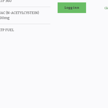
TP 360
Gl
AC (N-ACETYLCYSTEIN)
500mg
TP FUEL