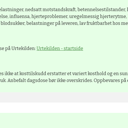
belastninger, nedsatt motstandskraft, betennelsestilstander,
else, influensa, hjerteproblemer, uregelmessig hjerterytme, 
blodsukker, belastninger på leveren, lav fruktbarhet hos m
se på Urtekilden:
Urtekilden - startside
es ikke at kosttilskudd erstatter et variert kosthold og en sun
ruk. Anbefalt dagsdose bør ikke overskrides. Oppbevares på et