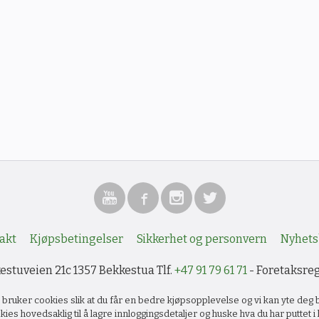
akt
Kjøpsbetingelser
Sikkerhet og personvern
Nyhets
stuveien 21c 1357 Bekkestua Tlf.
+47 91 79 61 71
- Foretaksre
k bruker cookies slik at du får en bedre kjøpsopplevelse og vi kan yte deg 
kies hovedsaklig til å lagre innloggingsdetaljer og huske hva du har puttet 