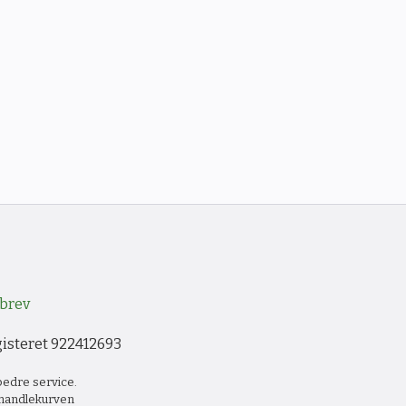
brev
gisteret 922412693
bedre service.
i handlekurven