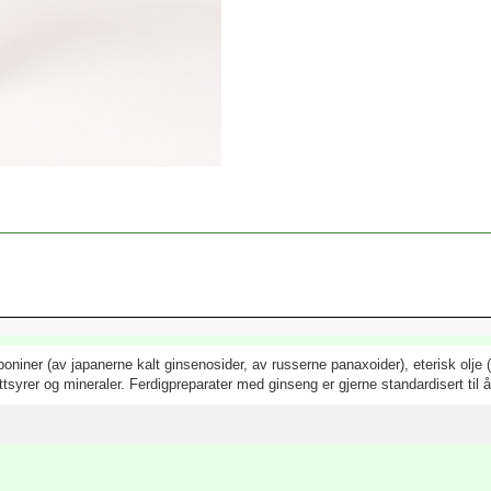
iner (av japanerne kalt ginsenosider, av russerne panaxoider), eterisk olje (m
ettsyrer og mineraler. Ferdigpreparater med ginseng er gjerne standardisert til