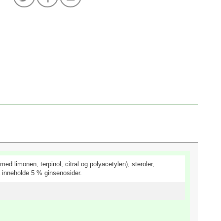
ed limonen, terpinol, citral og polyacetylen), steroler,
 å inneholde 5 % ginsenosider.