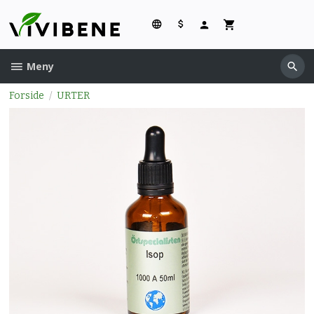
Gå
til
innholdet
Meny
Forside
URTER