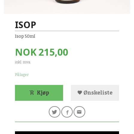
ISOP
Isop 50ml
Pris
NOK
215,00
inkl. mva.
På lager
Kjøp
Ønskeliste