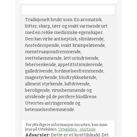
Tradisjonelt brukt som: En aromatisk,
bitter, skarp, tørr og svakt varmende urt
med en rekke medisinske egenskaper.
Den kan virke antiseptisk, slimløsende,
hostedempende, svakt krampeløsende,
menstruasjonsfremmende,
svettehemmende, lett urindrivende,
febersenkende, appetittstimulerende,
galledrivende, fordøyelsesfremmende,
magestyrkende, blodtrykksøkende,
allment styrkende, luftdrivende,
beroligende, virushemmende og
utvidende på de perifere blodårene.
Utvortes astringerende og
betennelseshemmende.
For ytterligere informasjon om urten, kan man
lese på Urtekilden:
Urtekilden - startside
Advarsler:
Dette er et kosttilskudd. Det