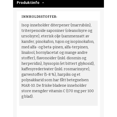
Produktinfo
INNHOLDSSTOFFER:
Isop inneholder diterpener (marrubiin),
triterpenoide saponiner (oleanolsyre og
ursolsyre), eterisk olje (sammensatt av
kamfer, pinokafon, tujon og isopinokafon,
med alfa- og beta-pinen, alfa-terpinen,
linalool, bornylacetat og mange andre
stoffer), flavonoider (inkl. diosmin og
herperidin), hyssopin (et bittert glykosid),
kaffesyrederivater (inkl. rosmarinsyre),
garvestoffer (5-8 %), harpiks og et
polysakkarid som har fått betegnelsen
MAR-10. De friske bladene inneholder
store mengder vitamin C (170 mg per 100
g blad).