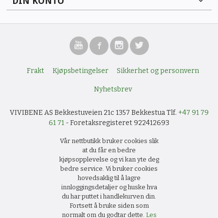
DIN KONTO
Frakt
Kjøpsbetingelser
Sikkerhet og personvern
Nyhetsbrev
VIVIBENE AS Bekkestuveien 21c 1357 Bekkestua Tlf.
+47 91 79
61 71
- Foretaksregisteret 922412693
Vår nettbutikk bruker cookies slik
at du får en bedre
kjøpsopplevelse og vi kan yte deg
bedre service. Vi bruker cookies
hovedsaklig til å lagre
innloggingsdetaljer og huske hva
du har puttet i handlekurven din.
Fortsett å bruke siden som
normalt om du godtar dette.
Les