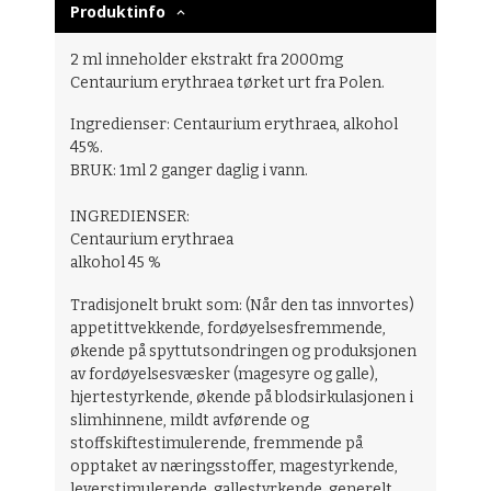
Produktinfo
2 ml inneholder ekstrakt fra 2000mg
Centaurium erythraea tørket urt fra Polen.
Ingredienser: Centaurium erythraea, alkohol
45%.
BRUK: 1ml 2 ganger daglig i vann.
INGREDIENSER:
Centaurium erythraea
alkohol 45 %
Tradisjonelt brukt som:
(Når den tas innvortes)
appetittvekkende, fordøyelsesfremmende,
økende på spyttutsondringen og produksjonen
av fordøyelsesvæsker (magesyre og galle),
hjertestyrkende, økende på blodsirkulasjonen i
slimhinnene, mildt avførende og
stoffskiftestimulerende, fremmende på
opptaket av næringsstoffer, magestyrkende,
leverstimulerende, gallestyrkende, generelt