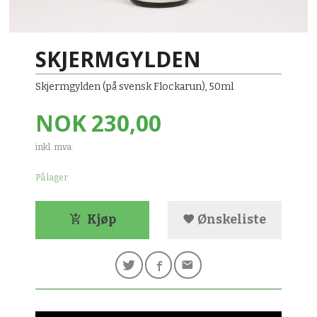
SKJERMGYLDEN
Skjermgylden (på svensk Flockarun), 50ml
Pris
NOK
230,00
inkl. mva.
På lager
Kjøp
Ønskeliste