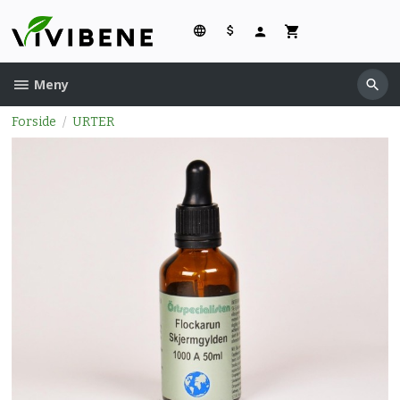
Gå
til
innholdet
Meny
Forside
URTER