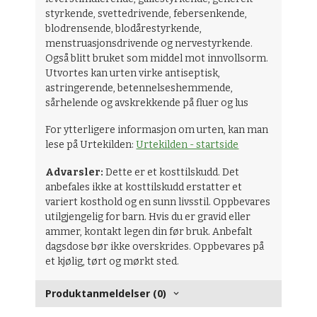
styrkende, svettedrivende, febersenkende,
blodrensende, blodårestyrkende,
menstruasjonsdrivende og nervestyrkende.
Også blitt bruket som middel mot innvollsorm.
Utvortes kan urten virke antiseptisk,
astringerende, betennelseshemmende,
sårhelende og avskrekkende på fluer og lus
For ytterligere informasjon om urten, kan man
lese på Urtekilden:
Urtekilden - startside
Advarsler:
Dette er et kosttilskudd. Det
anbefales ikke at kosttilskudd erstatter et
variert kosthold og en sunn livsstil. Oppbevares
utilgjengelig for barn. Hvis du er gravid eller
ammer, kontakt legen din før bruk. Anbefalt
dagsdose bør ikke overskrides. Oppbevares på
et kjølig, tørt og mørkt sted.
Produktanmeldelser (0)